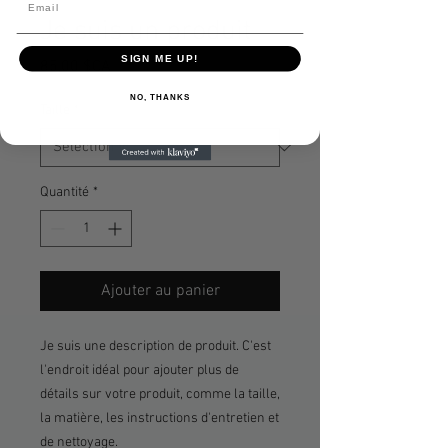
Je suis un produit
SIGN ME UP!
Prix
85,00 $CA
NO, THANKS
Taille
*
Quantité
*
Ajouter au panier
Je suis une description de produit. C'est 
l'endroit idéal pour ajouter plus de 
détails sur votre produit, comme la taille, 
la matière, les instructions d'entretien et 
de nettoyage.